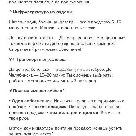
под шелест листьев, а не под гул машин.
? Инфраструктура на ладони
Школа, садик, больница, аптеки — всё в пределах 5–10
минут пешком. Магазины и остановки тоже.
Для активного отдыха — Дворец пионеров, станция юных
техников и физкультурно-оздоровительный комплекс.
Спортивный ритм жизни обеспечен!
?‍♀️ Транспортная развязка
До центра Копейска — пара минут на автобусе. До
Челябинска — 15–20 минут. Ты сможешь выбирать:
работа в мегаполисе или уютный пригород.
⚡️ Почему именно сейчас?
•
Один собственник
. Никаких сюрпризов и юридических
проблем. •
Чистая продажа
. Переезд — единственная
причина продажи. •
Без жильцов и долгов
. Ключ — в
твои руки.
В этом доме квартиры почти не продают. Хочешь успеть
занять лучшее место?