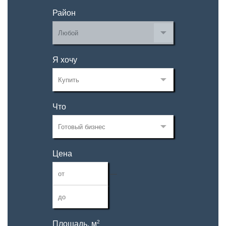
Район
Я хочу
Что
Цена
—
2
Площадь, м