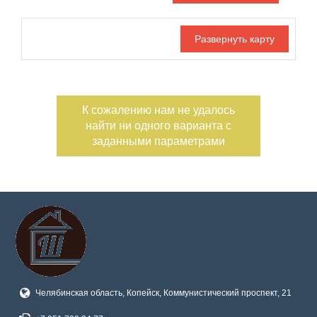
Дата публикации
Номер объекта
К сожалению нам не удалось
Санузел
Этаж
найти ни одного варианта с
—
заданными параметрами
Балконов
Этажность
—
Лоджий
Не первый
Не последний
Материал дома
Ипотека
Обмен
Челябинская область, Копейск, Коммунистический проспект, 21
С фото