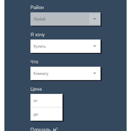
Район
Я хочу
Что
Цена
—
2
Площадь, м