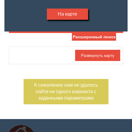
На карте
Расширенный поиск
Дата публикации
Жилая площадь
—
Номер объекта
Площадь кухни
—
К сожалению нам не удалось
Санузел
Этаж
найти ни одного варианта с
—
заданными параметрами
Балконов
Этажность
—
Лоджий
Не первый