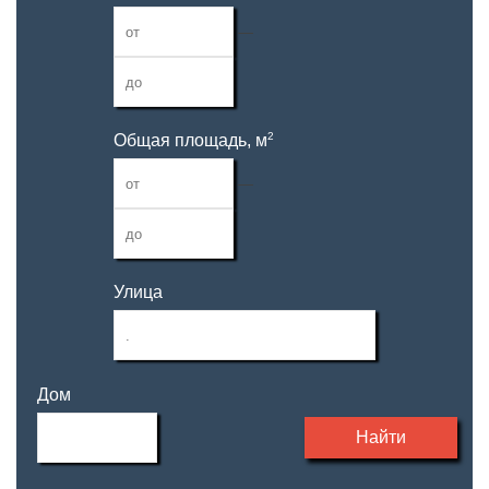
—
2
Общая площадь, м
—
Улица
Дом
Найти