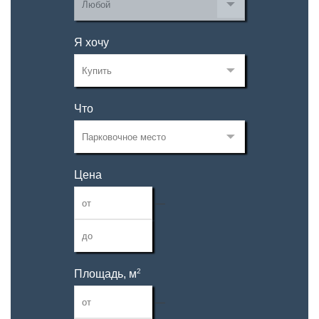
Я хочу
Что
Цена
—
2
Площадь, м
—