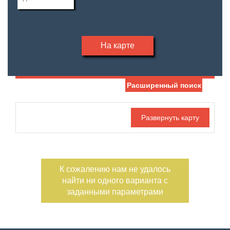
На карте
Расширенный поиск
Дата публикации
Жилая площадь
—
Номер объекта
Площадь кухни
—
К сожалению нам не удалось
Тип участка
Участок, сотки
найти ни одного варианта с
—
заданными параметрами
Санузел
Этажность
—