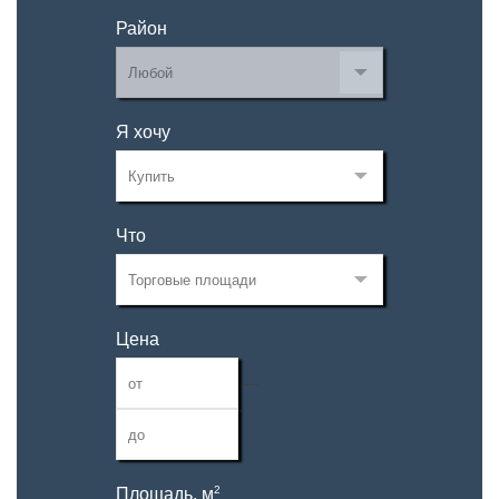
Район
Я хочу
Что
Цена
—
2
Площадь, м