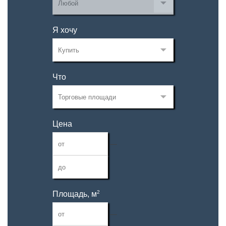
Я хочу
Что
Цена
—
2
Площадь, м
—