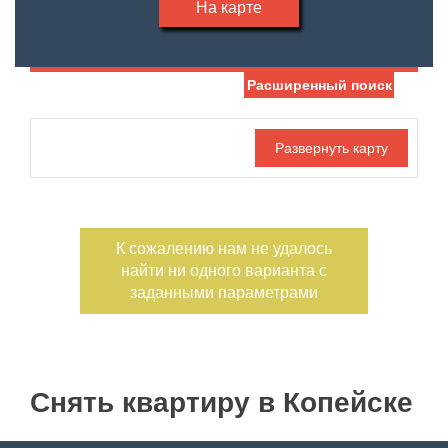
На карте
Расширенный поиск
Дата публикации
Жилая площадь
—
Номер объекта
Площадь кухни
—
К сожалению нам не удалось
Санузел
Участок, сотки
найти ни одного варианта с
—
заданными параметрами
Балконов
Этажность
—
Лоджий
Снять квартиру в Копейске