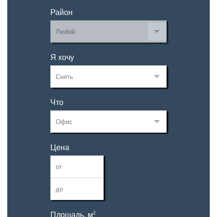
Район
Я хочу
Что
Цена
—
2
Площадь, м