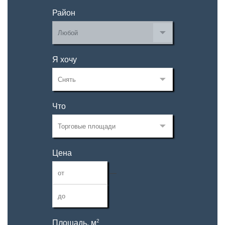
Район
Я хочу
Что
Цена
—
2
Площадь, м