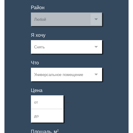
Район
Я хочу
Что
Цена
—
2
Площадь, м