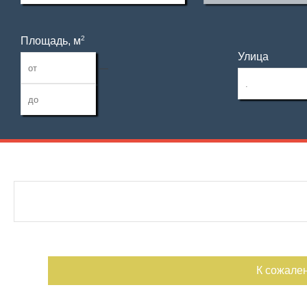
2
Площадь, м
Улица
—
Дата публикации
С фото
Номер объекта
К сожале