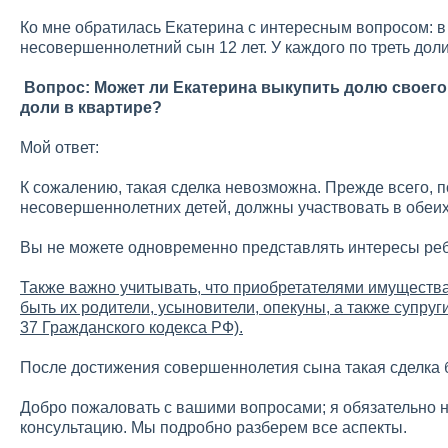
Ко мне обратилась Екатерина с интересным вопросом: в 
несовершеннолетний сын 12 лет. У каждого по треть доли
Вопрос: Может ли Екатерина выкупить долю своего
доли в квартире?
Мой ответ:
К сожалению, такая сделка невозможна. Прежде всего, п
несовершеннолетних детей, должны участвовать в обеих
Вы не можете одновременно представлять интересы ребе
Также важно учитывать, что приобретателями имущества
быть их родители, усыновители, опекуны, а также супруги
37 Гражданского кодекса РФ).
После достижения совершеннолетия сына такая сделка 
Добро пожаловать с вашими вопросами; я обязательно на
консультацию. Мы подробно разберем все аспекты.