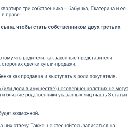
квартире три собственника – бабушка, Екатерина и ее
 в праве.
 сына, чтобы стать собственником двух третьих
отому что родители, как законные представители
 сторонах сделки купли-продажи.
нка как продавца и выступать в роли покупателя.
 (или доли в имуществе) несовершеннолетних не могут
 и близкие родственники указанных лиц (часть 3 статьи
будет возможной.
 них отвечу. Также, не стесняйтесь записаться на