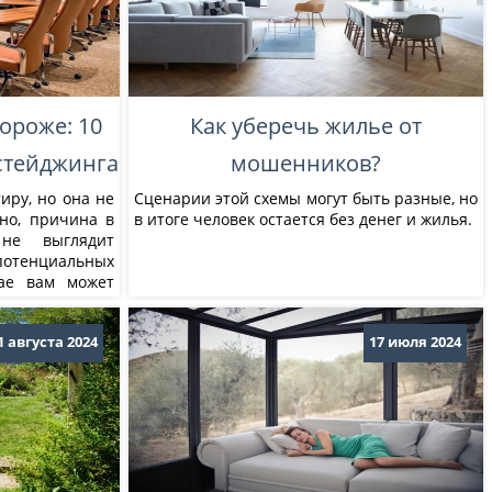
ороже: 10
Как уберечь жилье от
стейджинга
мошенников?
ру, но она не
Сценарии этой схемы могут быть разные, но
но, причина в
в итоге человек остается без денег и жилья.
не выглядит
тенциальных
чае вам может
 комплекс мер,
е визуального
1 августа 2024
17 июля 2024
лью повышения
дажи. ...