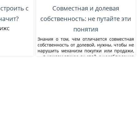
строить с
Совместная и долевая
значит?
собственность: не путайте эти
понятия
я ИЖС
Знания о том, чем отличается совместная
собственность от долевой, нужны, чтобы не
нарушить механизм покупки или продажи,
— в каждом случае он свой, а несоблюдение
порядка может стоить квартиры или доли в
ней.