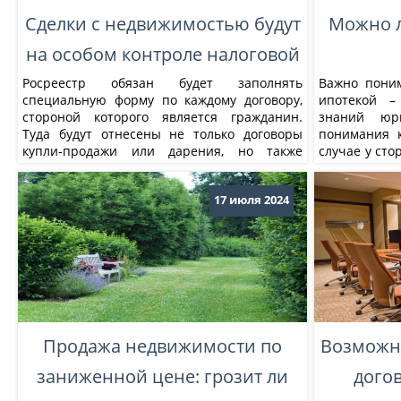
Сделки с недвижимостью будут
Можно л
на особом контроле налоговой
Росреестр обязан будет заполнять
Важно поним
специальную форму по каждому договору,
ипотекой –
стороной которого является гражданин.
знаний юр
Туда будут отнесены не только договоры
понимания к
купли-продажи или дарения, но также
случае у сто
долевого участия и уступки прав
с регистраци
требования по нему.
17 июля 2024
Продажа недвижимости по
Возможн
заниженной цене: грозит ли
дого