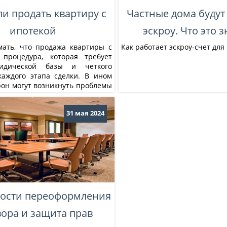
и продать квартиру с
Частные дома будут 
ипотекой
эскроу. Что это 
ать, что продажа квартиры с
Как работает эскроу-счет дл
 процедура, которая требует
идической базы и четкого
аждого этапа сделки. В ином
рон могут возникнуть проблемы
ей или приостановкой сделки.
31 мая 2024
ости переоформления
вора и защита прав