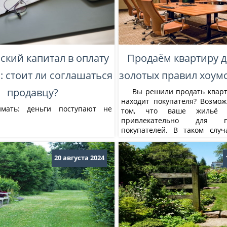
кий капитал в оплату
Продаём квартиру д
: стоит ли соглашаться
золотых правил хоум
продавцу?
Вы решили продать кварти
находит покупателя? Возмож
мать: деньги поступают не
том, что ваше жильё 
привлекательно для по
покупателей. В таком слу
помочь хоумстейджинг — это
направленных на улучшени
20 августа 2024
восприятия квартиры с це
её стоимости и ускорения про